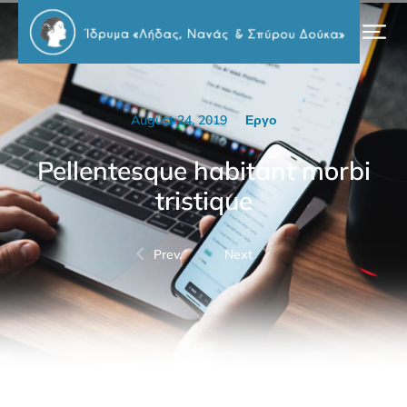
August 24, 2019
Εργο
Pellentesque habitant morbi
tristique
Prev.
Next