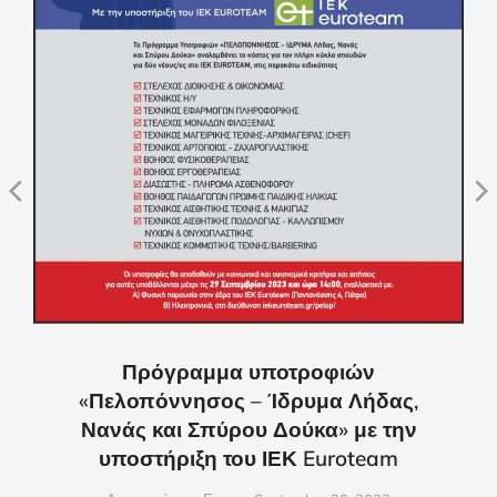
Πρόγραμμα υποτροφιών
«Πελοπόννησος – Ίδρυμα Λήδας,
Νανάς και Σπύρου Δούκα» με την
υποστήριξη του ΙΕΚ Euroteam