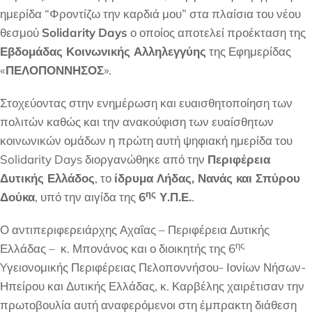
ημερίδα “Φροντίζω την καρδιά μου” στα πλαίσια του νέου
θεσμού
Solidarity
Days
ο οποίος αποτελεί προέκταση της
Εβδομάδας Κοινωνικής Αλληλεγγύης
της Εφημερίδας
«
ΠΕΛΟΠΟΝΝΗΣΟΣ
».
Στοχεύοντας στην ενημέρωση και ευαισθητοποίηση των
πολιτών καθώς και την ανακούφιση των ευαίσθητων
κοινωνικών ομάδων η πρώτη αυτή ψηφιακή ημερίδα του
Solidarity Days διοργανώθηκε από την
Περιφέρεια
Δυτικής Ελλάδος
, το
ίδρυμα Λήδας, Νανάς και Σπύρου
ης
Δούκα
, υπό την αιγίδα της
6
Υ.Π.Ε.
.
Ο αντιπεριφερειάρχης Αχαΐας – Περιφέρεια Δυτικής
ης
Ελλάδας – κ. Μπονάνος και ο διοικητής της 6
Yγειονομικής Περιφέρειας Πελοποννήσου- Ιονίων Νήσων-
Ηπείρου και Δυτικής Ελλάδας, κ. Καρβέλης χαιρέτισαν την
πρωτοβουλία αυτή αναφερόμενοι στη έμπρακτη διάθεση