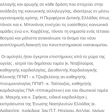
αλλαγής και αρωγής σε κάθε δράση που στοχεύει στην
ανάδειξη της κοινωνικής αλληλεγγύης, ιδιαιτέρως εν μέσω
υγειονομικής κρίσης. Η Περιφέρεια Δυτικής Ελλάδας όπως
τόνισε και κ. Μπονάνος ενισχύει τις ευαίσθητες κοινωνικά
ομάδες ενώ ο κ. Καρβέλης, τόνισε τη σημασία ενός τέτοιου
θεσμού και μάλιστα ανακοίνωσε το όνομα του νέου
αναπληρωτή διοικητή του πανεπιστημιακού νοσοκομείου.
Οι ομιλητές ήταν έγκριτοι επιστήμονες από το χώρο της
υγείας , ιατροί του δημόσιου τομέα (κ. Νταβλούρος
καθηγητής καρδιολογίας, Διευθυντής Καρδιολογικής
Κλινικής ΠΓΝΠ – κ.Τζουβελέκης αν.καθηγητής
πνευμονολογίας ΠΓΝΠ –κ. Τούτουζας, καθηγητής
καρδιολογίας ΓΝΑ «Ιπποκράτειο») και του ιδιωτικού τομέα
(κ. Μακρής και κ. Σφήκας, ειδικοί καρδιολόγοι ),
εκπρόσωποι της Ένωσης Νοσηλευτών Ελλάδος (κ.
Αρβανίτης, πρόεδρος 3ου Π.Τ. Ηπείρου, Αιτ/νίας, Ιονίων