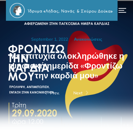
September 1, 2022
Ανακοινώσεις
Με επιτυχία ολοκληρώθηκε η
ψηφιακή ημερίδα «Φροντίζω
την καρδιά μου»
Prev.
Next